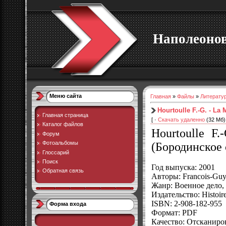
Наполеоно
Меню сайта
Главная
»
Файлы
»
Литерату
Hourtoulle F.-G. - La
Главная страница
[ ·
Скачать удаленно
(32 Мб) 
Каталог файлов
Hourtoulle F.
Форум
Фотоальбомы
(
Бородинское
Глоссарий
Поиск
Год выпуска
: 2001
Обратная связь
Авторы
: Francois-Gu
Жанр
: Военное дело
Издательство
: Histoir
ISBN
: 2-908-182-955
Форма входа
Формат
: PDF
Качество
: Отсканир