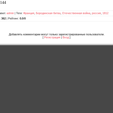
 144
авил
:
admin
|
Теги
:
Франция
,
Бородинская битва
,
Отечественная война
,
россия
,
1812
:
362
|
Рейтинг
:
0.0
/
0
Добавлять комментарии могут только зарегистрированные пользователи.
[
Регистрация
|
Вход
]