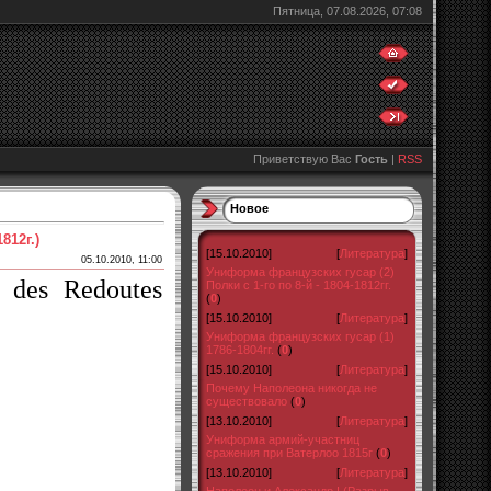
Пятница, 07.08.2026, 07:08
Приветствую Вас
Гость
|
RSS
Новое
812г.)
[15.10.2010]
[
Литература
]
05.10.2010, 11:00
Униформа французских гусар (2)
e des Redoutes
Полки с 1-го по 8-й - 1804-1812гг.
(
0
)
[15.10.2010]
[
Литература
]
Униформа французских гусар (1)
1786-1804гг.
(
0
)
[15.10.2010]
[
Литература
]
Почему Наполеона никогда не
существовало
(
0
)
[13.10.2010]
[
Литература
]
Униформа армий-участниц
сражения при Ватерлоо 1815г
(
0
)
[13.10.2010]
[
Литература
]