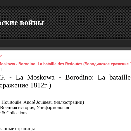
вские войны
ра
 Moskowa - Borodino: La bataille des Redoutes (Бородинское сражение 1
]
-G. - La Moskowa - Borodino: La bataill
сражение
1812
г
.)
y Hourtoulle, André Jouineau (иллюстрации)
, Военная история, Униформология
e & Collections
ованные страницы