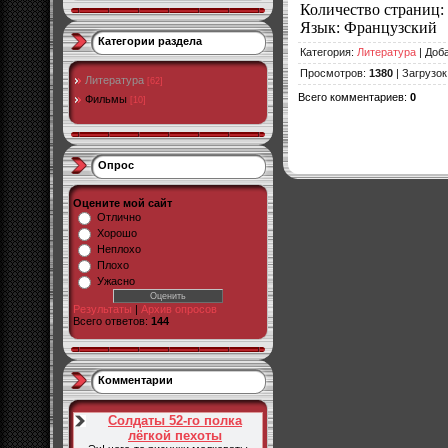
Количество страниц
:
Язык
: Французский
Категории раздела
Категория
:
Литература
|
Доб
Просмотров
:
1380
|
Загрузок
Литература
[62]
Всего комментариев
:
0
Фильмы
[10]
Опрос
Оцените мой сайт
Отлично
Хорошо
Неплохо
Плохо
Ужасно
Результаты
|
Архив опросов
Всего ответов:
144
Комментарии
Солдаты 52-го полка
лёгкой пехоты