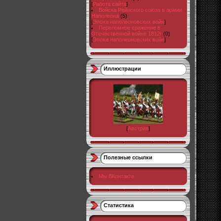
[
Работа сайта
]
Войска Рейнского союза в армии
Наполеона
(5)
[
Эпоха наполеоновских войн
]
Переломное сражение в
Отечественной войне 1812г
(0)
[
Эпоха наполеоновских войн
]
Иллюстрации
[
Австрия
]
Полезные ссылки
Мы ВКонтакте
Статистика