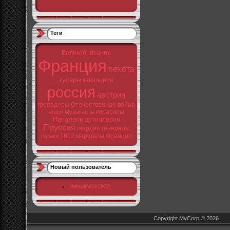
Теги
Великобритания
Франция
пехота
гусары
кавалерия
россия
австрия
гренадеры
Отечественная война
кирасиры
егеря
Музыканты
Наполеон
артиллерия
Пруссия
гвардия
генералы
1812
маршалы Франции
Казаки
Новый пользователь
defaultNick6932
Copyright MyCorp © 2026