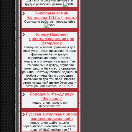
Эх! чего-то рисунки мелковаты
трудно разобрать детали
Униформа армии
Наполеона 1812 г. (I часть)
Ссылка не работает ,перезалейте
Почему Наполеон
проиграл сражение при
Ватерлоо?
Погодные условия одинаковы для
всех участников сражения. И если
французам было трудно
подниматься вверх, то грязь
мешала и Блюхеру на марше. Так
что если бы не дождь, пруссаки
тоже пришли бы к месту сражения
раньше. Поэтому главной задачей в
любом случае было сокрушить
англичан за два-три часа. Вместо
этого неудачный штурм Угомона, и
затянувшаяся атака Ля Э Сант.
Бородино. Между двух
"Вулканов"
недоступен.. можно ли
перезалить??
Русская артиллерия эпохи
наполеоновских войн
недоступен файл.. можно
перевыложить или залить на какой-
то другой файлообменник??