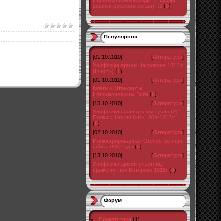
Наполеон и Александр I (Разрыв
франко-русского союза) т.3
(
0
)
Популярное
[01.10.2010]
[
Литература
]
Униформа армии Наполеона 1812 г.
(I часть)
(
1
)
[01.10.2010]
[
Литература
]
Флаги и Штандарты
Наполеоновских Войн
(
0
)
[15.10.2010]
[
Литература
]
Униформа французских гусар (2)
Полки с 1-го по 8-й - 1804-1812гг.
(
0
)
[02.10.2010]
[
Литература
]
Иллюстрированная Отечественная
война 1812 года
(
0
)
[13.10.2010]
[
Литература
]
Униформа армий-участниц
сражения при Ватерлоо 1815г
(
0
)
Форум
Приветствие
(1)