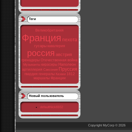
Теги
Великобритания
Франция
пехота
гусары
кавалерия
россия
австрия
гренадеры
Отечественная война
Наполеон
кирасиры
Музыканты
Пруссия
артиллерия
Саксония
гвардия
генералы
1812
Казаки
маршалы Франции
Новый пользователь
defaultNick6932
Copyright MyCorp © 2026