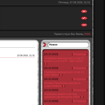
Пятница, 07.08.2026, 01:51
Приветствую Вас
Гость
|
RSS
Новое
[15.10.2010]
[
Литература
]
23.09.2010, 21:31
Униформа французских гусар (2)
Полки с 1-го по 8-й - 1804-1812гг.
(
0
)
[15.10.2010]
[
Литература
]
Униформа французских гусар (1)
1786-1804гг.
(
0
)
[15.10.2010]
[
Литература
]
Почему Наполеона никогда не
существовало
(
0
)
[13.10.2010]
[
Литература
]
Униформа армий-участниц
сражения при Ватерлоо 1815г
(
0
)
[13.10.2010]
[
Литература
]