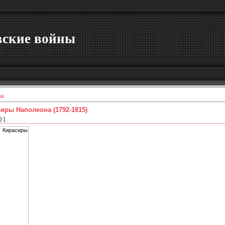
вские войны
ра
иры Наполеона (1792-1815)
 ]