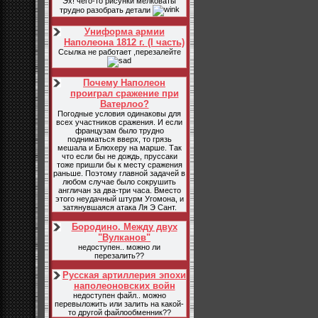
Эх! чего-то рисунки мелковаты
трудно разобрать детали
Униформа армии
Наполеона 1812 г. (I часть)
Ссылка не работает ,перезалейте
Почему Наполеон
проиграл сражение при
Ватерлоо?
Погодные условия одинаковы для
всех участников сражения. И если
французам было трудно
подниматься вверх, то грязь
мешала и Блюхеру на марше. Так
что если бы не дождь, пруссаки
тоже пришли бы к месту сражения
раньше. Поэтому главной задачей в
любом случае было сокрушить
англичан за два-три часа. Вместо
этого неудачный штурм Угомона, и
затянувшаяся атака Ля Э Сант.
Бородино. Между двух
"Вулканов"
недоступен.. можно ли
перезалить??
Русская артиллерия эпохи
наполеоновских войн
недоступен файл.. можно
перевыложить или залить на какой-
то другой файлообменник??