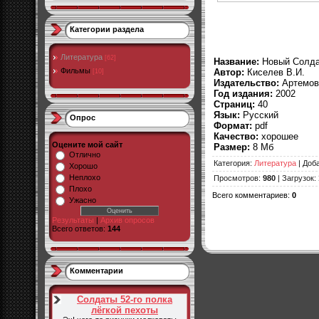
Категории раздела
Литература
[62]
Название:
Новый Солда
Фильмы
Автор:
Киселев В.И.
[10]
Издательство:
Артемов
Год издания:
2002
Страниц:
40
Язык:
Русский
Опрос
Формат:
pdf
Качество:
хорошее
Оцените мой сайт
Размер:
8 Мб
Отлично
Категория
:
Литература
|
Доб
Хорошо
Неплохо
Просмотров
:
980
|
Загрузок
:
Плохо
Всего комментариев
:
0
Ужасно
Результаты
|
Архив опросов
Всего ответов:
144
Комментарии
Солдаты 52-го полка
лёгкой пехоты