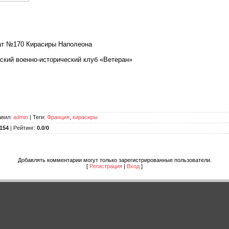
т №170 Кирасиры Наполеона
ский военно-исторический клуб «Ветеран»
авил
:
admin
|
Теги
:
Франция
,
кирасиры
154
|
Рейтинг
:
0.0
/
0
Добавлять комментарии могут только зарегистрированные пользователи.
[
Регистрация
|
Вход
]