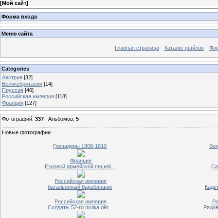
[
Мой сайт
]
Форма входа
Меню сайта
Главная страница
Каталог файлов
Фо
Categories
Австрия
[32]
Великобритания
[14]
Пруссия
[46]
Российская империя
[118]
Франция
[127]
Фотографий:
337
| Альбомов:
5
Новые фотографии
Гренадеры 1808-1810
Вол
Франция
Ездовой армейской пешей...
Са
Российская империя
батальонный барабанщик
Кадет
Российская империя
Р
Солдаты 52-го полка лёг...
Рядов