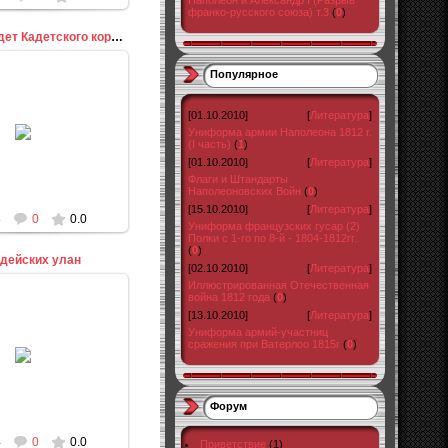
Наполеон и Александр I (Разрыв
франко-русского союза) т.3
(
0
)
Офицер и кадет Кадетского корпуса
Популярное
[01.10.2010]
[
Литература
]
0.09.2010
Униформа армии Наполеона 1812 г.
(I часть)
(
1
)
admin
[01.10.2010]
[
Литература
]
Флаги и Штандарты
Наполеоновских Войн
(
0
)
[15.10.2010]
[
Литература
]
8
0
0.0
Униформа французских гусар (2)
Полки с 1-го по 8-й - 1804-1812гг.
(
0
)
дейских улан
[02.10.2010]
[
Литература
]
Иллюстрированная Отечественная
война 1812 года
(
0
)
[13.10.2010]
[
Литература
]
Униформа армий-участниц
0.09.2010
сражения при Ватерлоо 1815г
(
0
)
admin
Форум
4
0
0.0
Приветствие
(1)