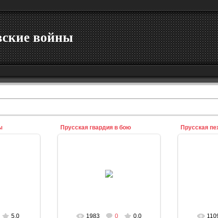
вские войны
ы
Прусская гвардия в бою
Прусская пе
10
20.09.2010
2
n
admin
5.0
1983
0
0.0
110