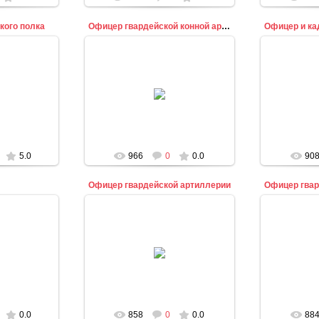
кого полка
Офицер гвардейской конной артиллерии
10
20.09.2010
2
n
admin
5.0
966
0
0.0
90
Офицер гвардейской артиллерии
Офицер гвар
10
20.09.2010
2
n
admin
0.0
858
0
0.0
88