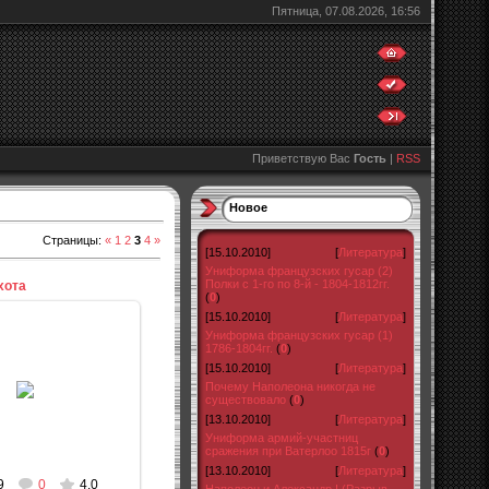
Пятница, 07.08.2026, 16:56
Приветствую Вас
Гость
|
RSS
Новое
Страницы
:
«
1
2
3
4
»
[15.10.2010]
[
Литература
]
Униформа французских гусар (2)
Полки с 1-го по 8-й - 1804-1812гг.
хота
(
0
)
[15.10.2010]
[
Литература
]
Униформа французских гусар (1)
1786-1804гг.
(
0
)
[15.10.2010]
[
Литература
]
0.09.2010
Почему Наполеона никогда не
существовало
(
0
)
admin
[13.10.2010]
[
Литература
]
Униформа армий-участниц
сражения при Ватерлоо 1815г
(
0
)
[13.10.2010]
[
Литература
]
9
0
4.0