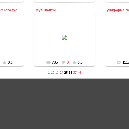
Офицер Бранденбургского гусарского полка
Музыканты
униформа л
10
20.09.2010
2
n
admin
0.0
785
0
0.0
111
1-12
13-24
25-36
37-46