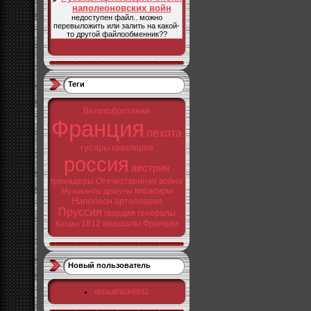
наполеоновских войн
недоступен файл.. можно
перевыложить или залить на какой-
то другой файлообменник??
Теги
Великобритания
Франция
пехота
гусары
кавалерия
россия
австрия
гренадеры
Отечественная война
кирасиры
Музыканты
драгуны
Наполеон
артиллерия
Пруссия
гвардия
генералы
1812
маршалы Франции
Казаки
Новый пользователь
defaultNick6932