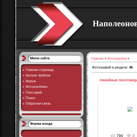
Наполеоно
Меню сайта
Главная
»
Фотоальбом
»
Фотографий в разделе
:
46
Главная страница
Каталог файлов
линейные пехотинц
Форум
Фотоальбомы
Глоссарий
Поиск
Обратная связь
20.09.20
admi
Форма входа
794
0