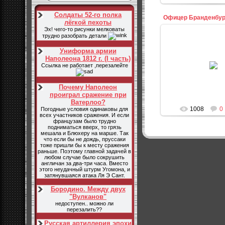
Солдаты 52-го полка
лёгкой пехоты
Эх! чего-то рисунки мелковаты
трудно разобрать детали
Униформа армии
Наполеона 1812 г. (I часть)
20.09.20
Ссылка не работает ,перезалейте
admi
Почему Наполеон
проиграл сражение при
Ватерлоо?
1008
0
Погодные условия одинаковы для
всех участников сражения. И если
французам было трудно
подниматься вверх, то грязь
мешала и Блюхеру на марше. Так
что если бы не дождь, пруссаки
тоже пришли бы к месту сражения
раньше. Поэтому главной задачей в
любом случае было сокрушить
англичан за два-три часа. Вместо
этого неудачный штурм Угомона, и
затянувшаяся атака Ля Э Сант.
Бородино. Между двух
"Вулканов"
недоступен.. можно ли
перезалить??
Русская артиллерия эпохи