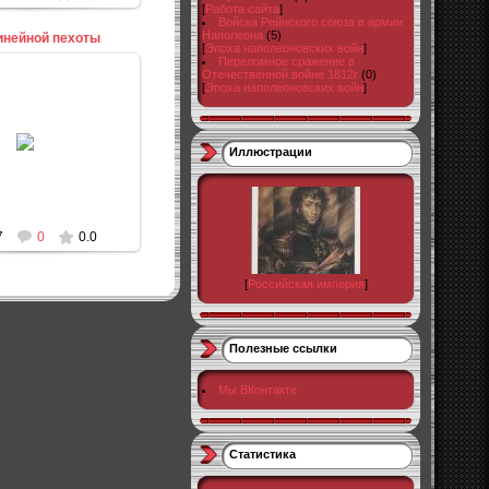
[
Работа сайта
]
Войска Рейнского союза в армии
Наполеона
(5)
инейной пехоты
[
Эпоха наполеоновских войн
]
Переломное сражение в
Отечественной войне 1812г
(0)
[
Эпоха наполеоновских войн
]
0.09.2010
Иллюстрации
admin
7
0
0.0
[
Российская империя
]
Полезные ссылки
Мы ВКонтакте
Статистика