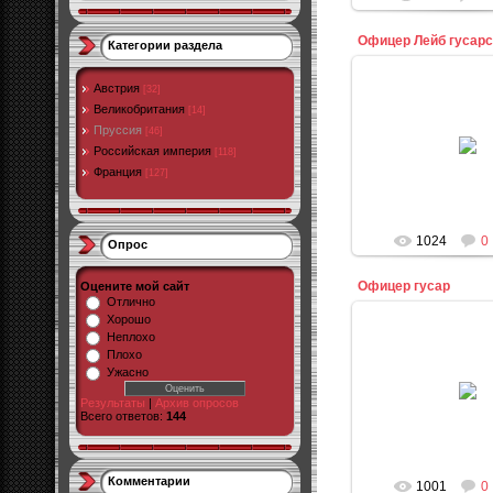
Офицер Лейб гусарс
Категории раздела
Австрия
[32]
Великобритания
[14]
20.09.20
Пруссия
[46]
Российская империя
[118]
admi
Франция
[127]
1024
0
Опрос
Офицер гусар
Оцените мой сайт
Отлично
Хорошо
Неплохо
Плохо
Ужасно
20.09.20
Результаты
|
Архив опросов
admi
Всего ответов:
144
Комментарии
1001
0