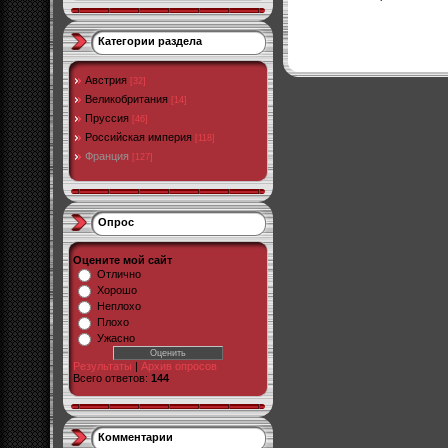
Категории раздела
Австрия
[32]
Великобритания
[14]
Пруссия
[46]
Российская империя
[118]
Франция
[127]
Опрос
Оцените мой сайт
Отлично
Хорошо
Неплохо
Плохо
Ужасно
Результаты
|
Архив опросов
Всего ответов:
144
Комментарии