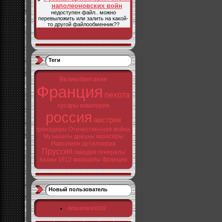
наполеоновских войн
недоступен файл.. можно
перевыложить или залить на какой-
то другой файлообменник??
Теги
Великобритания
Франция
пехота
гусары
кавалерия
россия
австрия
гренадеры
Отечественная война
кирасиры
Музыканты
драгуны
Наполеон
артиллерия
Пруссия
гвардия
генералы
1812
маршалы Франции
Казаки
Новый пользователь
defaultNick6932