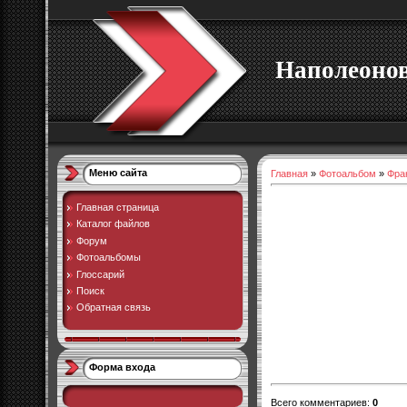
Наполеоно
Меню сайта
Главная
»
Фотоальбом
»
Фра
Главная страница
Каталог файлов
Форум
Фотоальбомы
Глоссарий
Поиск
Обратная связь
Форма входа
Всего комментариев
:
0