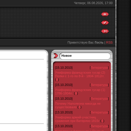
Четверг, 06.08.2026, 17:00
Приветствую Вас
Гость
|
RSS
Новое
[15.10.2010]
[
Литература
]
Униформа французских гусар (2)
Полки с 1-го по 8-й - 1804-1812гг.
(
0
)
[15.10.2010]
[
Литература
]
Униформа французских гусар (1)
1786-1804гг.
(
0
)
[15.10.2010]
[
Литература
]
Почему Наполеона никогда не
существовало
(
0
)
[13.10.2010]
[
Литература
]
Униформа армий-участниц
сражения при Ватерлоо 1815г
(
0
)
[13.10.2010]
[
Литература
]