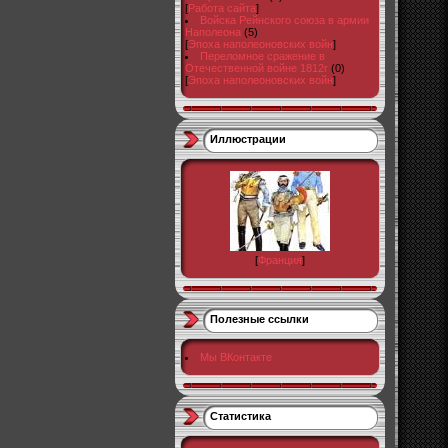
[
Работа сайта
]
Войска Рейнского союза в армии
Наполеона
(5)
[
Эпоха наполеоновских войн
]
Переломное сражение в
Отечественной войне 1812г
(0)
[
Эпоха наполеоновских войн
]
Иллюстрации
[
Франция
]
Полезные ссылки
Мы ВКонтакте
Статистика