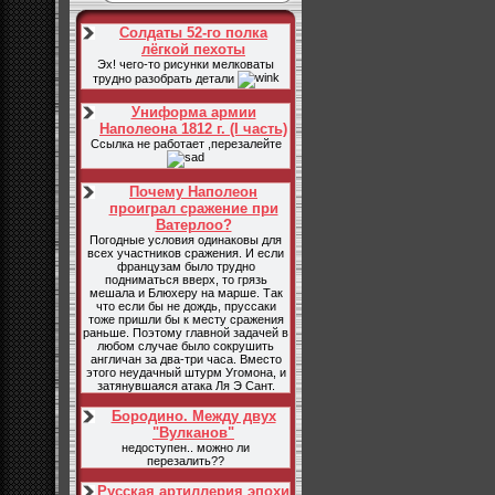
Солдаты 52-го полка
лёгкой пехоты
Эх! чего-то рисунки мелковаты
трудно разобрать детали
Униформа армии
Наполеона 1812 г. (I часть)
Ссылка не работает ,перезалейте
Почему Наполеон
проиграл сражение при
Ватерлоо?
Погодные условия одинаковы для
всех участников сражения. И если
французам было трудно
подниматься вверх, то грязь
мешала и Блюхеру на марше. Так
что если бы не дождь, пруссаки
тоже пришли бы к месту сражения
раньше. Поэтому главной задачей в
любом случае было сокрушить
англичан за два-три часа. Вместо
этого неудачный штурм Угомона, и
затянувшаяся атака Ля Э Сант.
Бородино. Между двух
"Вулканов"
недоступен.. можно ли
перезалить??
Русская артиллерия эпохи