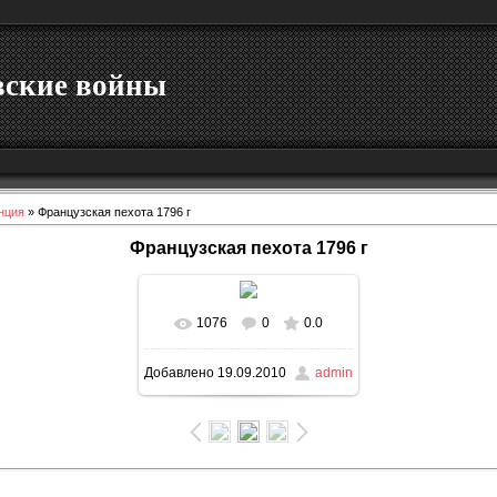
вские войны
нция
» Французская пехота 1796 г
Французская пехота 1796 г
1076
0
0.0
В реальном размере
Добавлено
19.09.2010
admin
700x932
/ 222.5Kb