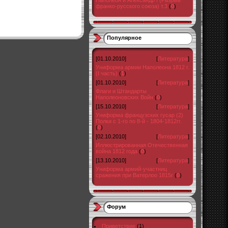
Наполеон и Александр I (Разрыв
франко-русского союза) т.3
(
0
)
Популярное
[01.10.2010]
[
Литература
]
Униформа армии Наполеона 1812 г.
(I часть)
(
1
)
[01.10.2010]
[
Литература
]
Флаги и Штандарты
Наполеоновских Войн
(
0
)
[15.10.2010]
[
Литература
]
Униформа французских гусар (2)
Полки с 1-го по 8-й - 1804-1812гг.
(
0
)
[02.10.2010]
[
Литература
]
Иллюстрированная Отечественная
война 1812 года
(
0
)
[13.10.2010]
[
Литература
]
Униформа армий-участниц
сражения при Ватерлоо 1815г
(
0
)
Форум
Приветствие
(1)