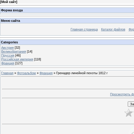
[
Мой сайт
]
Форма входа
Меню сайта
Главная страница
Каталог файлов
Фо
Categories
Австрия
[32]
Великобритания
[14]
Пруссия
[46]
Российская империя
[118]
Франция
[127]
Главная
»
Фотоальбом
»
Франция
» Гренадер линейной пехоты 1812 г
Просмотреть ф