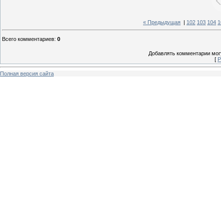
« Предыдущая
|
102
103
104
1
Всего комментариев
:
0
Добавлять комментарии могу
[
Р
Полная версия сайта