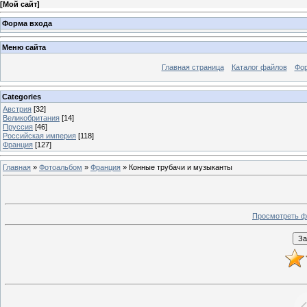
[
Мой сайт
]
Форма входа
Меню сайта
Главная страница
Каталог файлов
Фо
Categories
Австрия
[32]
Великобритания
[14]
Пруссия
[46]
Российская империя
[118]
Франция
[127]
Главная
»
Фотоальбом
»
Франция
» Конные трубачи и музыканты
Просмотреть ф