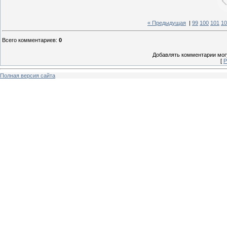
« Предыдущая
|
99
100
101
10
Всего комментариев
:
0
Добавлять комментарии могу
[
Р
Полная версия сайта