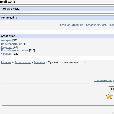
[
Мой сайт
]
Форма входа
Меню сайта
Главная страница
Каталог файлов
Фо
Categories
Австрия
[32]
Великобритания
[14]
Пруссия
[46]
Российская империя
[118]
Франция
[127]
Главная
»
Фотоальбом
»
Франция
» Музыканты линейной пехоты
Просмотреть ф