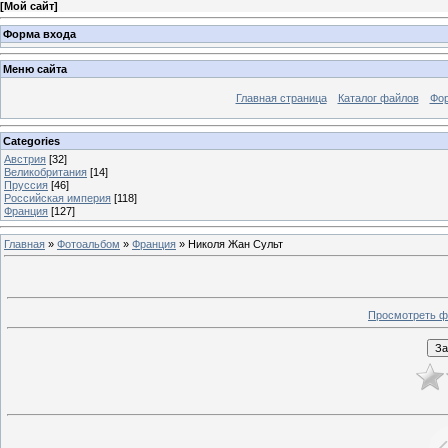
[
Мой сайт
]
Форма входа
Меню сайта
Главная страница
Каталог файлов
Фо
Categories
Австрия
[32]
Великобритания
[14]
Пруссия
[46]
Российская империя
[118]
Франция
[127]
Главная
»
Фотоальбом
»
Франция
» Николя Жан Сульт
Просмотреть ф