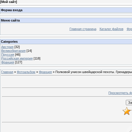
[
Мой сайт
]
Форма входа
Меню сайта
Главная страница
Каталог файлов
Фо
Categories
Австрия
[32]
Великобритания
[14]
Пруссия
[46]
Российская империя
[118]
Франция
[127]
Главная
»
Фотоальбом
»
Франция
» Полковой унисон швейцарской пехоты. Гренадеры
Просмотреть ф