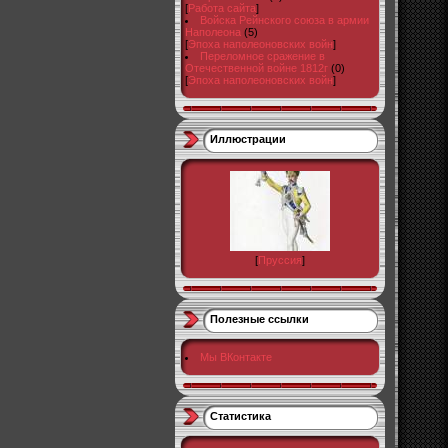
[
Работа сайта
]
Войска Рейнского союза в армии
Наполеона
(5)
[
Эпоха наполеоновских войн
]
Переломное сражение в
Отечественной войне 1812г
(0)
[
Эпоха наполеоновских войн
]
Иллюстрации
[
Пруссия
]
Полезные ссылки
Мы ВКонтакте
Статистика