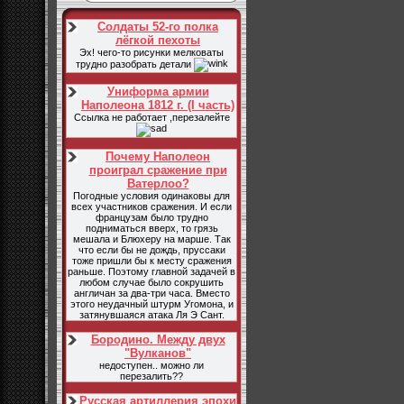
Солдаты 52-го полка
лёгкой пехоты
Эх! чего-то рисунки мелковаты
трудно разобрать детали
Униформа армии
Наполеона 1812 г. (I часть)
Ссылка не работает ,перезалейте
Почему Наполеон
проиграл сражение при
Ватерлоо?
Погодные условия одинаковы для
всех участников сражения. И если
французам было трудно
подниматься вверх, то грязь
мешала и Блюхеру на марше. Так
что если бы не дождь, пруссаки
тоже пришли бы к месту сражения
раньше. Поэтому главной задачей в
любом случае было сокрушить
англичан за два-три часа. Вместо
этого неудачный штурм Угомона, и
затянувшаяся атака Ля Э Сант.
Бородино. Между двух
"Вулканов"
недоступен.. можно ли
перезалить??
Русская артиллерия эпохи