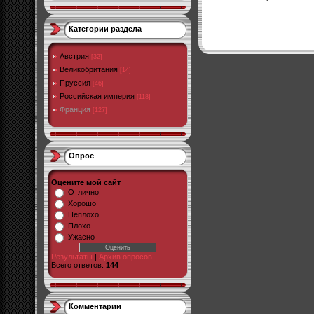
Категории раздела
Австрия
[32]
Великобритания
[14]
Пруссия
[46]
Российская империя
[118]
Франция
[127]
Опрос
Оцените мой сайт
Отлично
Хорошо
Неплохо
Плохо
Ужасно
Результаты
|
Архив опросов
Всего ответов:
144
Комментарии