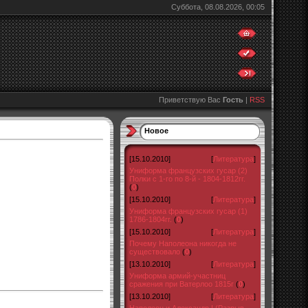
Суббота, 08.08.2026, 00:05
Приветствую Вас
Гость
|
RSS
Новое
и
[15.10.2010]
[
Литература
]
Униформа французских гусар (2)
Полки с 1-го по 8-й - 1804-1812гг.
(
0
)
[15.10.2010]
[
Литература
]
Униформа французских гусар (1)
1786-1804гг.
(
0
)
[15.10.2010]
[
Литература
]
Почему Наполеона никогда не
существовало
(
0
)
[13.10.2010]
[
Литература
]
Униформа армий-участниц
сражения при Ватерлоо 1815г
(
0
)
[13.10.2010]
[
Литература
]