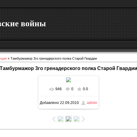
вские войны
нция
» Тамбурмажор 3го гренадерского полка Старой Гвардии
Тамбурмажор 3го гренадерского полка Старой Гварди
946
0
0.0
В реальном размере
Добавлено
22.09.2010
admin
400x530
/ 38.0Kb