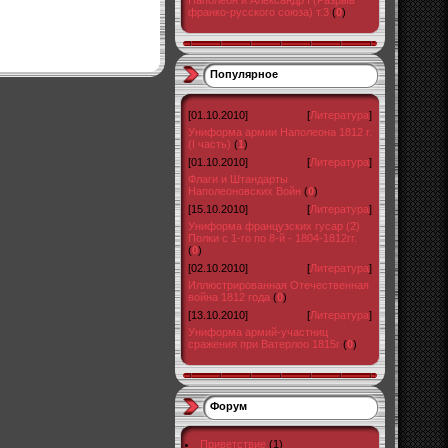
Наполеон и Александр I (Разрыв
франко-русского союза) т.3
(
0
)
Популярное
[01.10.2010]
[
Литература
]
Униформа армии Наполеона 1812 г.
(I часть)
(
1
)
[01.10.2010]
[
Литература
]
Флаги и Штандарты
Наполеоновских Войн
(
0
)
[15.10.2010]
[
Литература
]
Униформа французских гусар (2)
Полки с 1-го по 8-й - 1804-1812гг.
(
0
)
[02.10.2010]
[
Литература
]
Иллюстрированная Отечественная
война 1812 года
(
0
)
[13.10.2010]
[
Литература
]
Униформа армий-участниц
сражения при Ватерлоо 1815г
(
0
)
Форум
Приветствие
(1)