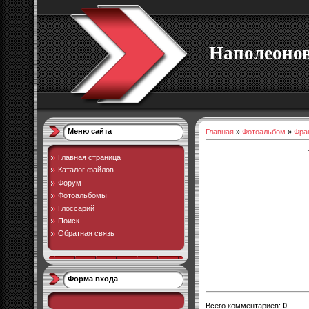
Наполеоно
Меню сайта
Главная
»
Фотоальбом
»
Фра
Главная страница
Каталог файлов
Форум
Фотоальбомы
Глоссарий
Поиск
Обратная связь
Форма входа
Всего комментариев
:
0