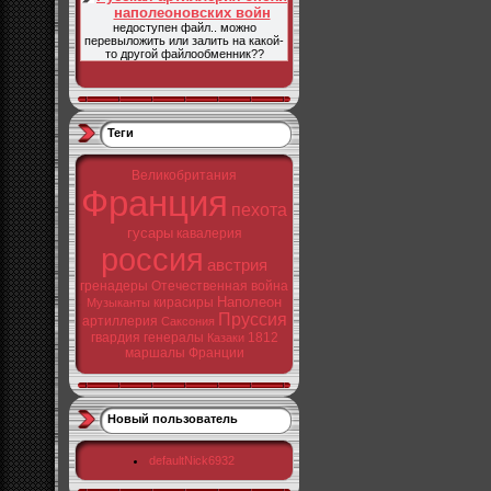
наполеоновских войн
недоступен файл.. можно
перевыложить или залить на какой-
то другой файлообменник??
Теги
Великобритания
Франция
пехота
гусары
кавалерия
россия
австрия
гренадеры
Отечественная война
Наполеон
кирасиры
Музыканты
Пруссия
артиллерия
Саксония
гвардия
генералы
1812
Казаки
маршалы Франции
Новый пользователь
defaultNick6932