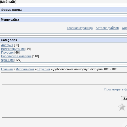
[
Мой сайт
]
Форма входа
Меню сайта
Главная страница
Каталог файлов
Фо
Categories
Австрия
[32]
Великобритания
[14]
Пруссия
[46]
Российская империя
[118]
Франция
[127]
Главная
»
Фотоальбом
»
Пруссия
» Добровольческий корпус Лютцева 1813-1815
Просмотреть ф