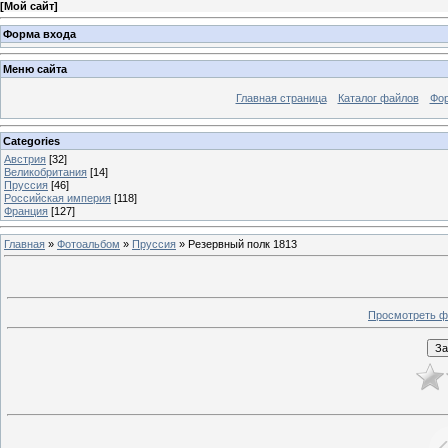
[
Мой сайт
]
Форма входа
Меню сайта
Главная страница
Каталог файлов
Фо
Categories
Австрия
[32]
Великобритания
[14]
Пруссия
[46]
Российская империя
[118]
Франция
[127]
Главная
»
Фотоальбом
»
Пруссия
» Резервный полк 1813
Просмотреть ф