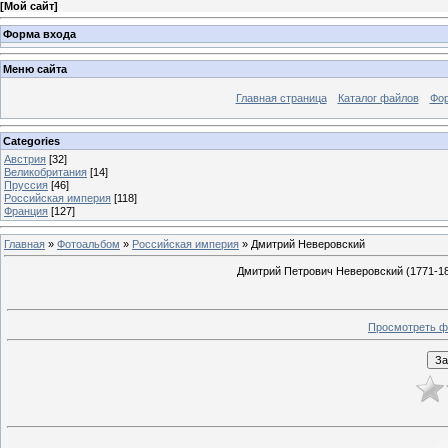
[
Мой сайт
]
Форма входа
Меню сайта
Главная страница
Каталог файлов
Фо
Categories
Австрия
[32]
Великобритания
[14]
Пруссия
[46]
Российская империя
[118]
Франция
[127]
Главная
»
Фотоальбом
»
Российская империя
» Дмитрий Неверовский
Дмитрий Петрович Неверовский (1771-181
Просмотреть ф