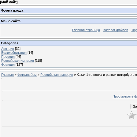
[
Мой сайт
]
Форма входа
Меню сайта
Главная страница
Каталог файлов
Фо
Categories
Австрия
[32]
Великобритания
[14]
Пруссия
[46]
Российская империя
[118]
Франция
[127]
Главная
»
Фотоальбом
»
Российская империя
» Казак 1-го полка и ратник петербургс
Просмотреть ф