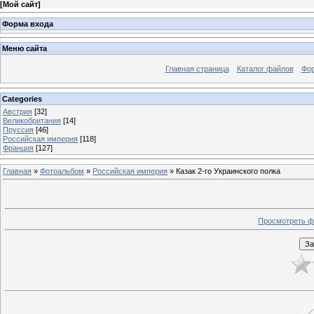
[
Мой сайт
]
Форма входа
Меню сайта
Главная страница
Каталог файлов
Фо
Categories
Австрия
[32]
Великобритания
[14]
Пруссия
[46]
Российская империя
[118]
Франция
[127]
Главная
»
Фотоальбом
»
Российская империя
» Казак 2-го Украинского полка
Просмотреть ф