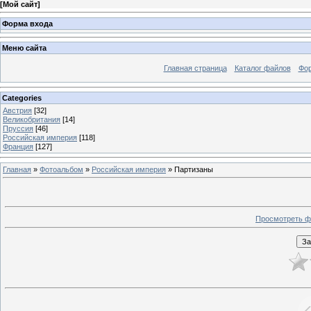
[
Мой сайт
]
Форма входа
Меню сайта
Главная страница
Каталог файлов
Фо
Categories
Австрия
[32]
Великобритания
[14]
Пруссия
[46]
Российская империя
[118]
Франция
[127]
Главная
»
Фотоальбом
»
Российская империя
» Партизаны
Просмотреть ф