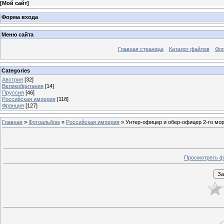
[
Мой сайт
]
Форма входа
Меню сайта
Главная страница
Каталог файлов
Фо
Categories
Австрия
[32]
Великобритания
[14]
Пруссия
[46]
Российская империя
[118]
Франция
[127]
Главная
»
Фотоальбом
»
Российская империя
» Унтер-офицер и обер-офицер 2-го мор
Просмотреть ф