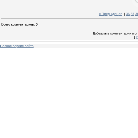
« Предыдущая
|
36
37
3
Всего комментариев
:
0
Добавлять комментарии могу
[
Р
Полная версия сайта