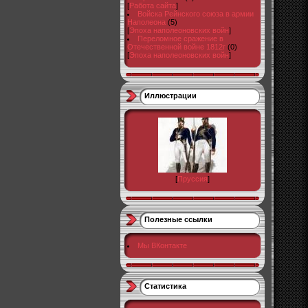
[
Работа сайта
]
Войска Рейнского союза в армии
Наполеона
(5)
[
Эпоха наполеоновских войн
]
Переломное сражение в
Отечественной войне 1812г
(0)
[
Эпоха наполеоновских войн
]
Иллюстрации
[
Пруссия
]
Полезные ссылки
Мы ВКонтакте
Статистика