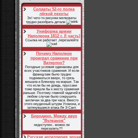
Солдаты 52-го полка
лёгкой пехоты
Эх! чего-то рисунки мелковаты
трудно разобрать детали
Униформа армии
Наполеона 1812 г. (I часть)
Ссылка не работает ,перезалейте
Почему Наполеон
проиграл сражение при
Ватерлоо?
Погодные условия одинаковы для
всех участников сражения. И если
французам было трудно
подниматься вверх, то грязь
мешала и Блюхеру на марше. Так
что если бы не дождь, пруссаки
тоже пришли бы к месту сражения
раньше. Поэтому главной задачей в
любом случае было сокрушить
англичан за два-три часа. Вместо
этого неудачный штурм Угомона, и
затянувшаяся атака Ля Э Сант.
Бородино. Между двух
"Вулканов"
недоступен.. можно ли
перезалить??
Русская артиллерия эпохи