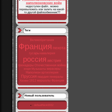
наполеоновских войн
недоступен файл.. можно
перевыложить или залить на какой-
то другой файлообменник??
Теги
Великобритания
Франция
пехота
гусары
кавалерия
россия
австрия
гренадеры
Отечественная война
кирасиры
егеря
Музыканты
Наполеон
артиллерия
Пруссия
гвардия
генералы
1812
маршалы Франции
Казаки
Новый пользователь
defaultNick6932