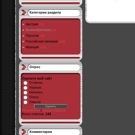
Категории раздела
Австрия
[32]
Великобритания
[14]
Пруссия
[46]
Российская империя
[118]
Франция
[127]
Опрос
Оцените мой сайт
Отлично
Хорошо
Неплохо
Плохо
Ужасно
Результаты
|
Архив опросов
Всего ответов:
144
Комментарии