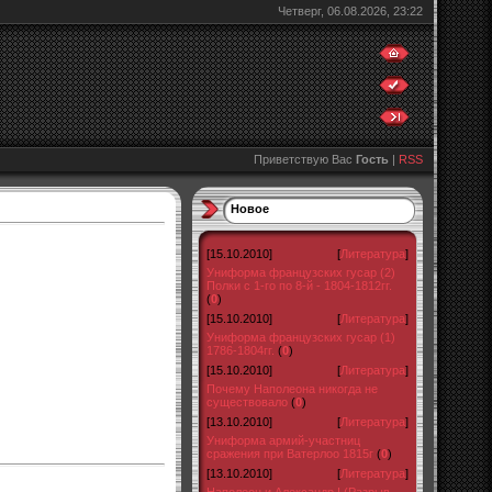
Четверг, 06.08.2026, 23:22
Приветствую Вас
Гость
|
RSS
Новое
[15.10.2010]
[
Литература
]
Униформа французских гусар (2)
Полки с 1-го по 8-й - 1804-1812гг.
(
0
)
[15.10.2010]
[
Литература
]
Униформа французских гусар (1)
1786-1804гг.
(
0
)
[15.10.2010]
[
Литература
]
Почему Наполеона никогда не
существовало
(
0
)
[13.10.2010]
[
Литература
]
Униформа армий-участниц
сражения при Ватерлоо 1815г
(
0
)
[13.10.2010]
[
Литература
]