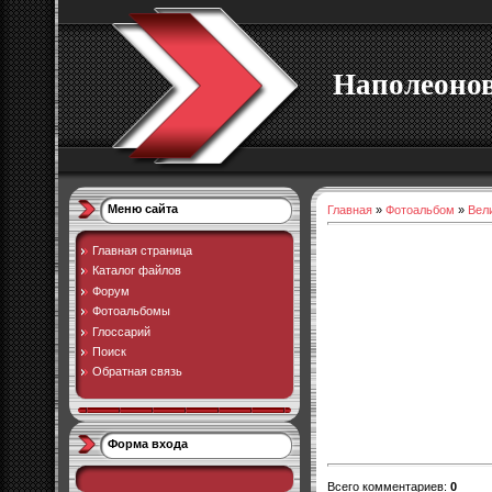
Наполеоно
Меню сайта
Главная
»
Фотоальбом
»
Вел
Главная страница
Каталог файлов
Форум
Фотоальбомы
Глоссарий
Поиск
Обратная связь
Форма входа
Всего комментариев
:
0