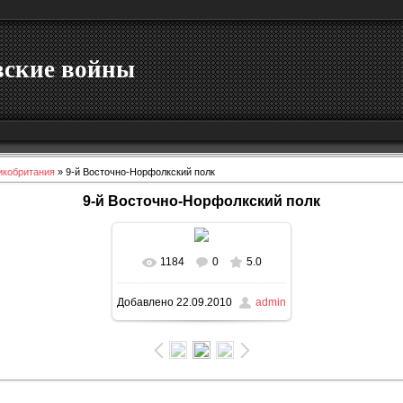
вские войны
икобритания
» 9-й Восточно-Норфолкский полк
9-й Восточно-Норфолкский полк
1184
0
5.0
В реальном размере
Добавлено
22.09.2010
admin
447x600
/ 40.4Kb