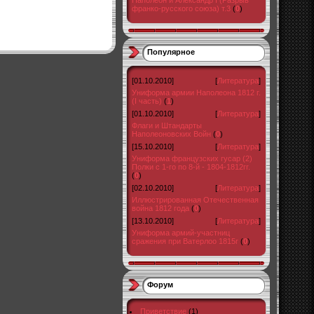
Наполеон и Александр I (Разрыв
франко-русского союза) т.3
(
0
)
Популярное
[01.10.2010]
[
Литература
]
Униформа армии Наполеона 1812 г.
(I часть)
(
1
)
[01.10.2010]
[
Литература
]
Флаги и Штандарты
Наполеоновских Войн
(
0
)
[15.10.2010]
[
Литература
]
Униформа французских гусар (2)
Полки с 1-го по 8-й - 1804-1812гг.
(
0
)
[02.10.2010]
[
Литература
]
Иллюстрированная Отечественная
война 1812 года
(
0
)
[13.10.2010]
[
Литература
]
Униформа армий-участниц
сражения при Ватерлоо 1815г
(
0
)
Форум
Приветствие
(1)