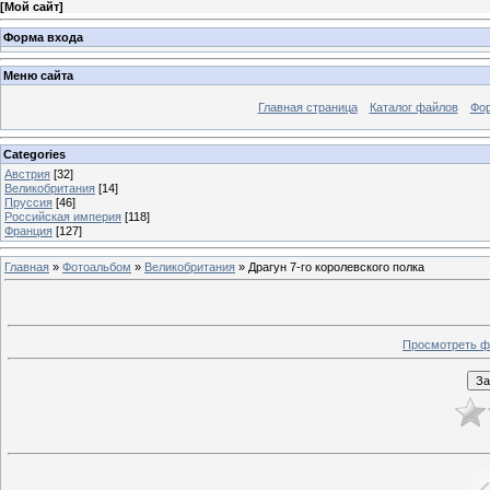
[
Мой сайт
]
Форма входа
Меню сайта
Главная страница
Каталог файлов
Фо
Categories
Австрия
[32]
Великобритания
[14]
Пруссия
[46]
Российская империя
[118]
Франция
[127]
Главная
»
Фотоальбом
»
Великобритания
» Драгун 7-го королевского полка
Просмотреть ф