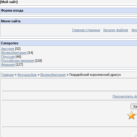
[
Мой сайт
]
Форма входа
Меню сайта
Главная страница
Каталог файлов
Фо
Categories
Австрия
[32]
Великобритания
[14]
Пруссия
[46]
Российская империя
[118]
Франция
[127]
Главная
»
Фотоальбом
»
Великобритания
» Гвардейский королевский драгун
Просмотреть ф